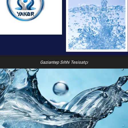
Gaziantep Sıhhi Tesisatçı