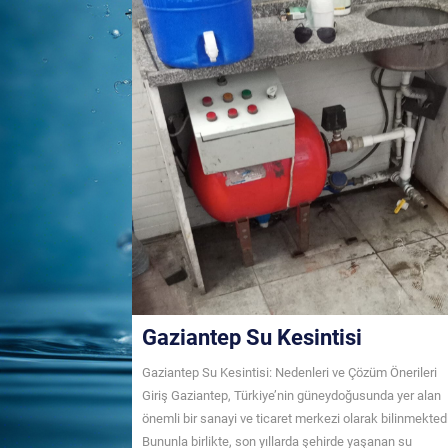
Gaziantep Su Kesintisi
Gaziantep Su Kesintisi: Nedenleri ve Çözüm Önerileri
Giriş Gaziantep, Türkiye’nin güneydoğusunda yer alan
önemli bir sanayi ve ticaret merkezi olarak bilinmektedi
Bununla birlikte, son yıllarda şehirde yaşanan su