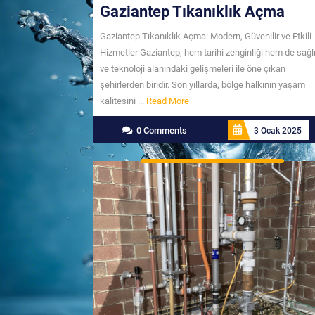
Gaziantep Tıkanıklık Açma
Gaziantep Tıkanıklık Açma: Modern, Güvenilir ve Etkili
Hizmetler Gaziantep, hem tarihi zenginliği hem de sağl
ve teknoloji alanındaki gelişmeleri ile öne çıkan
şehirlerden biridir. Son yıllarda, bölge halkının yaşam
Read
kalitesini ...
Read More
More
0 Comments
3 Ocak 2025