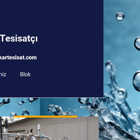
Tesisatçı
info@gaziantepyakartesisat.com
kartesisat.com
miz
Blok