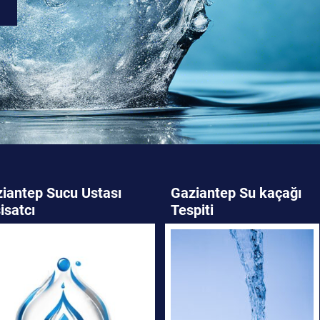
iantep Sucu Ustası
Gaziantep Su kaçağı
isatcı
Tespiti