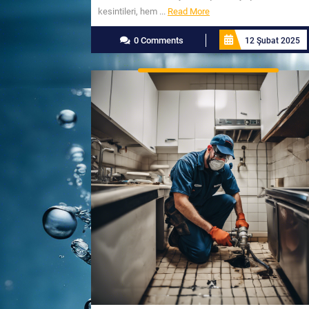
Read
kesintileri, hem ...
Read More
More
0 Comments
12 Şubat 2025