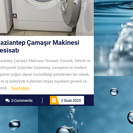
aziantep Çamaşır Makinesi
esisatı
ziantep Çamaşır Makinesi Tesisatı: Güvenli, Verimli ve
ofesyonel Çözümler Gaziantep, sanayinin ve modern
şamın yoğun olarak hissedildiği şehirlerden biri olarak,
 ve iş yerlerinde kullanılan beyaz eşyaların güvenli ve
Read
rimli ...
Read More
More
0 Comments
3 Ocak 2025