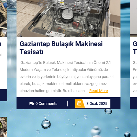
ı
Gaziantep Bulaşık Makinesi
G
Tesisatı
T
i
Gaziantep’te Bulaşık Makinesi Tesisatının Önemi 2.1
Ga
Modern Yaşam ve Teknolojik İhtiyaçlar Günümüzde
Pr
evlerin ve iş yerlerinin büyüyen hijyen anlayışına paralel
ya
olarak, bulaşık makineleri mutfakların vazgeçilmez
ev
Read
cihazları haline gelmiştir. Bu cihazların ...
Read More
ve
More
0 Comments
3 Ocak 2025