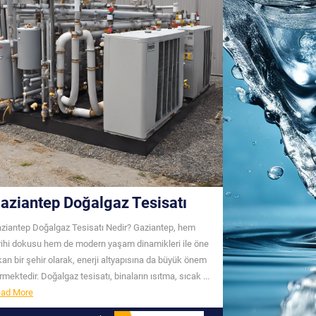
aziantep Doğalgaz Tesisatı
ziantep Doğalgaz Tesisatı Nedir? Gaziantep, hem
rihi dokusu hem de modern yaşam dinamikleri ile öne
kan bir şehir olarak, enerji altyapısına da büyük önem
rmektedir. Doğalgaz tesisatı, binaların ısıtma, sıcak ...
Read
ad More
More