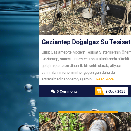
Gaziantep Doğalgaz Su Tesisat
Giriş: Gaziantep’te Modern Tesisat Sistemlerinin Önem
Gaziantep, sanayi, ticaret ve konut alanlarında sürekli
gelişim gösteren dinamik bir şehir olarak, altyapı
yatırımlarının önemini her geçen gün daha da
Read
artırmaktadır. Modern yaşamın ...
Read More
More
0 Comments
3 Ocak 2025