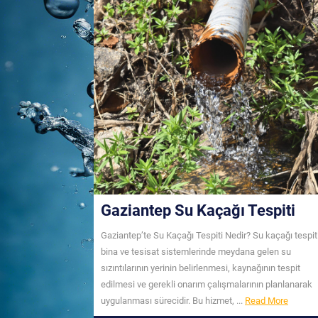
Gaziantep Su Kaçağı Tespiti
Gaziantep’te Su Kaçağı Tespiti Nedir? Su kaçağı tespiti
bina ve tesisat sistemlerinde meydana gelen su
sızıntılarının yerinin belirlenmesi, kaynağının tespit
edilmesi ve gerekli onarım çalışmalarının planlanarak
Read
uygulanması sürecidir. Bu hizmet, ...
Read More
More