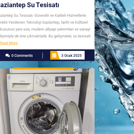
aziantep Su Tesisatı
ziantep Su Tesisatı: Güvenilir ve Kaliteli Hizmetlerle
rekli Yenilenen Teknoloji Gaziantep, tarihi ve kültürel
kusunun yanı sıra, modern altyapı yatırımları ve sanayi
lişimiyle de öne çıkmaktadır. Bu gelişmeler, su tesisatı
Read
Read More
More
0 Comments
3 Ocak 2025