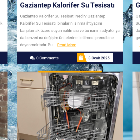
Gaziantep Kalorifer Su Tesisatı
G
Gaziantep Kalorifer Su Tesisatı Nedir? Gaziantep
Ga
ık
Kalorifer Su Tesisatı, binaların ısınma ihtiyacını
Sü
karşılamak üzere suyun ısıtılması ve bu ısının radyatör ya
do
da benzeri ısı değişim ünitelerine iletilmesi prensibine
ge
Read
dayanmaktadır. Bu ...
Read More
...
More
0 Comments
3 Ocak 2025