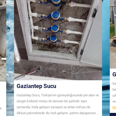
G
Ga
Gaziantep Sucu
ta
Gaziantep Sucu, Türkiye’nin güneydoğusunda yer alan ve
çı
zengin kültürel mirası ile tanınan bir şehirdir. Aynı
ve
zamanda, hızla gelişen sanayisi ve artan nüfusu ile
Re
r.
dikkat çekmektedir. Bu hızlı gelişim, şehrin altyapısının ...