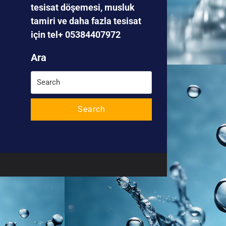
tesisat döşemesi, musluk
tamiri ve daha fazla tesisat
için tel+ 05384407972
Ara
Search
for:
Search