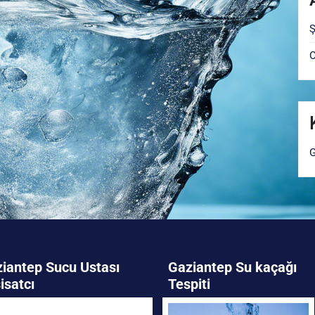
Ş
O
G
iantep Sucu Ustası
Gaziantep Su kaçağı
isatcı
Tespiti