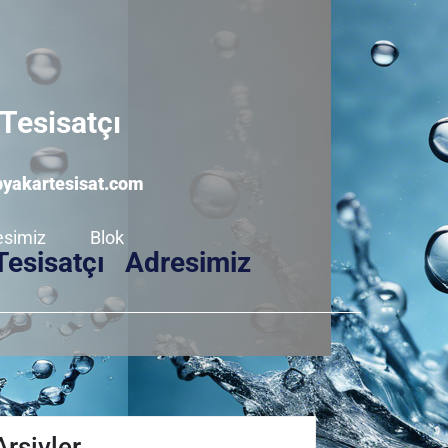
Tesisatçı
info@gaziantepyakartesisat.com
pyakartesisat.com
esimiz
Blok
Tesisatçı
Adresimiz
Arşivler