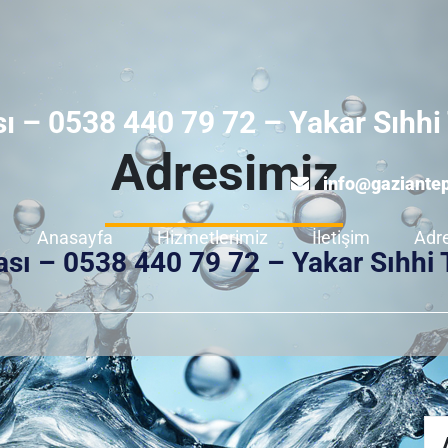
ı – 0538 440 79 72 – Yakar Sıhhi 
Adresimiz
info@gaziante
Anasayfa
Hizmetlerimiz
İletişim
Adr
sı – 0538 440 79 72 – Yakar Sıhhi 