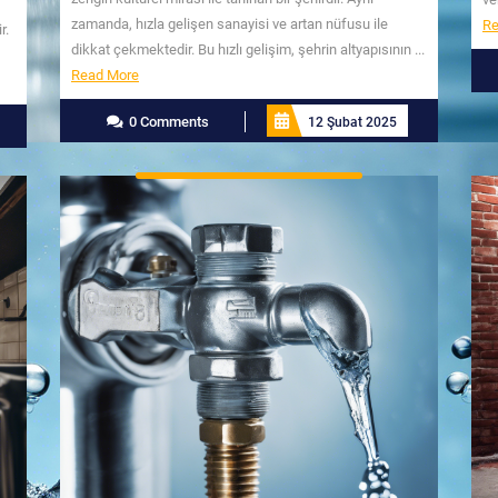
zamanda, hızla gelişen sanayisi ve artan nüfusu ile
Re
r.
dikkat çekmektedir. Bu hızlı gelişim, şehrin altyapısının ...
Read
Read More
More
0 Comments
12 Şubat 2025