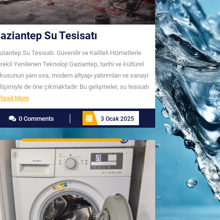
aziantep Su Tesisatı
ziantep Su Tesisatı: Güvenilir ve Kaliteli Hizmetlerle
rekli Yenilenen Teknoloji Gaziantep, tarihi ve kültürel
kusunun yanı sıra, modern altyapı yatırımları ve sanayi
lişimiyle de öne çıkmaktadır. Bu gelişmeler, su tesisatı
Read
Read More
More
0 Comments
3 Ocak 2025