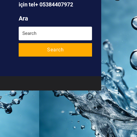
için tel+ 05384407972
Ara
Search
for:
Search