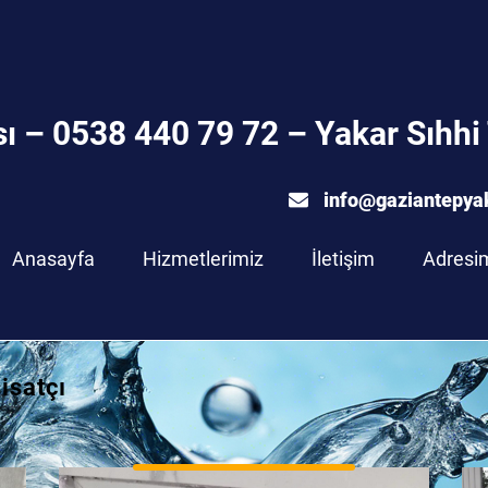
ı – 0538 440 79 72 – Yakar Sıhhi 
info@gaziantepya
Anasayfa
Hizmetlerimiz
İletişim
Adresi
isatçı