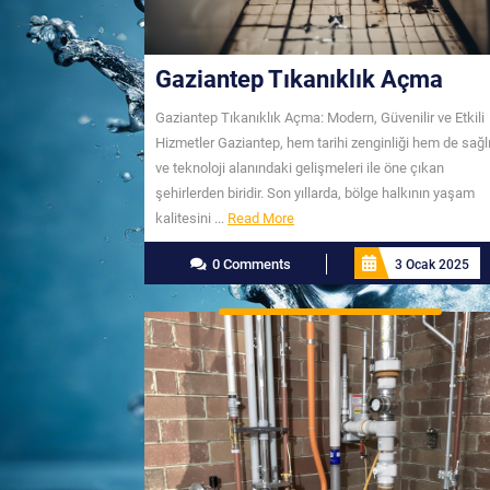
Gaziantep Tıkanıklık Açma
Gaziantep Tıkanıklık Açma: Modern, Güvenilir ve Etkili
Hizmetler Gaziantep, hem tarihi zenginliği hem de sağl
ve teknoloji alanındaki gelişmeleri ile öne çıkan
şehirlerden biridir. Son yıllarda, bölge halkının yaşam
Read
kalitesini ...
Read More
More
0 Comments
3 Ocak 2025