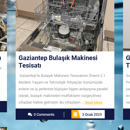
ı
Gaziantep Bulaşık Makinesi
G
Tesisatı
T
i
Gaziantep’te Bulaşık Makinesi Tesisatının Önemi 2.1
Ga
Modern Yaşam ve Teknolojik İhtiyaçlar Günümüzde
Pr
evlerin ve iş yerlerinin büyüyen hijyen anlayışına paralel
ya
olarak, bulaşık makineleri mutfakların vazgeçilmez
ev
Read
cihazları haline gelmiştir. Bu cihazların ...
Read More
ve
More
0 Comments
3 Ocak 2025