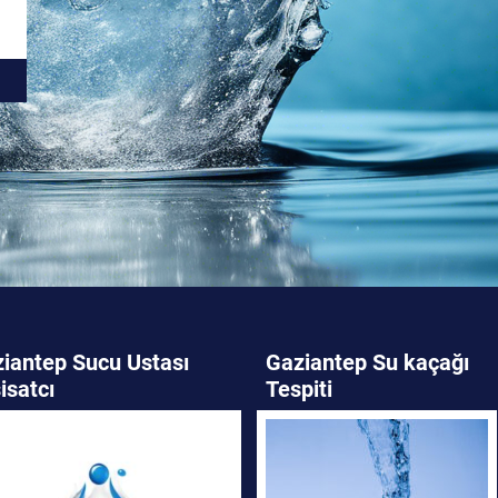
iantep Sucu Ustası
Gaziantep Su kaçağı
isatcı
Tespiti