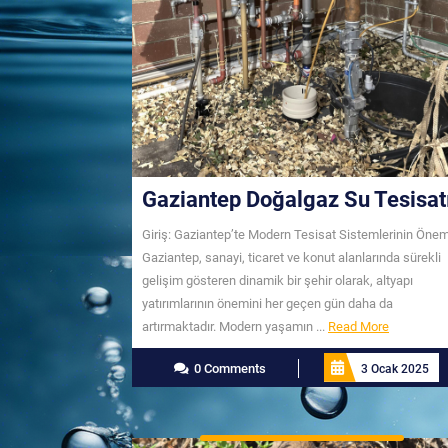
Gaziantep Doğalgaz Su Tesisat
Giriş: Gaziantep’te Modern Tesisat Sistemlerinin Önem
Gaziantep, sanayi, ticaret ve konut alanlarında sürekli
gelişim gösteren dinamik bir şehir olarak, altyapı
yatırımlarının önemini her geçen gün daha da
Read
artırmaktadır. Modern yaşamın ...
Read More
More
0 Comments
3 Ocak 2025