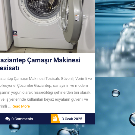
aziantep Çamaşır Makinesi
esisatı
ziantep Çamaşır Makinesi Tesisatı: Güvenli, Verimli ve
ofesyonel Çözümler Gaziantep, sanayinin ve modern
şamın yoğun olarak hissedildiği şehirlerden biri olarak,
 ve iş yerlerinde kullanılan beyaz eşyaların güvenli ve
Read
rimli ...
Read More
More
0 Comments
3 Ocak 2025