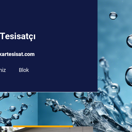
Tesisatçı
info@gaziantepyakartesisat.com
kartesisat.com
miz
Blok