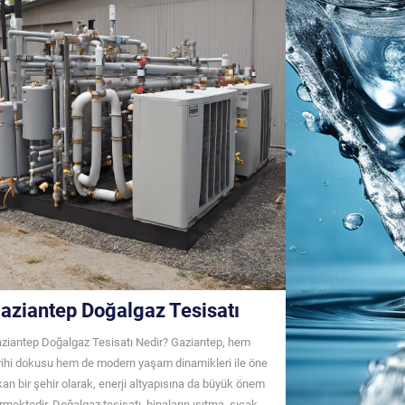
aziantep Doğalgaz Tesisatı
ziantep Doğalgaz Tesisatı Nedir? Gaziantep, hem
rihi dokusu hem de modern yaşam dinamikleri ile öne
kan bir şehir olarak, enerji altyapısına da büyük önem
rmektedir. Doğalgaz tesisatı, binaların ısıtma, sıcak ...