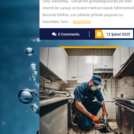
Giriş Gaziantep, Türkiye’nin güneydoğusunda yer alan
önemli bir sanayi ve ticaret merkezi olarak bilinmektedi
Bununla birlikte, son yıllarda şehirde yaşanan su
Read
kesintileri, hem ...
Read More
More
0 Comments
12 Şubat 2025