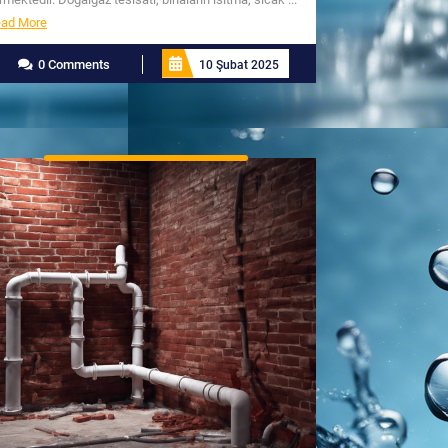
Read
ad More
More
0 Comments
10 Şubat 2025