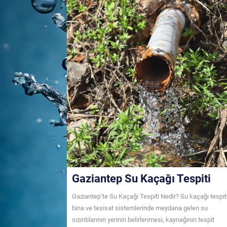
Gaziantep Su Kaçağı Tespiti
Gaziantep’te Su Kaçağı Tespiti Nedir? Su kaçağı tespiti
bina ve tesisat sistemlerinde meydana gelen su
sızıntılarının yerinin belirlenmesi, kaynağının tespit