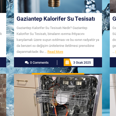
Gaziantep Kalorifer Su Tesisatı
G
Gaziantep Kalorifer Su Tesisatı Nedir? Gaziantep
Ga
ık
Kalorifer Su Tesisatı, binaların ısınma ihtiyacını
Sü
karşılamak üzere suyun ısıtılması ve bu ısının radyatör ya
do
da benzeri ısı değişim ünitelerine iletilmesi prensibine
ge
Read
dayanmaktadır. Bu ...
Read More
...
More
0 Comments
3 Ocak 2025