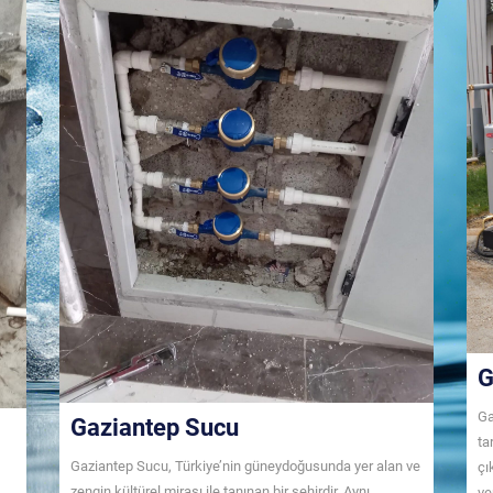
G
Ga
Gaziantep Sucu
ta
Gaziantep Sucu, Türkiye’nin güneydoğusunda yer alan ve
çı
zengin kültürel mirası ile tanınan bir şehirdir. Aynı
ve