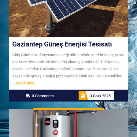
Gaziantep Güneş Enerjisi Tesisatı
Giriş Günümüz dünyasında enerji tüketiminde sürdürülebilir, çevre
dostu ve ekonomik çözümler ön plana çıkmaktadır. Türkiye’nin
gözde illerinden Gaziantep, coğrafi konumu ve iklim özellikleri
sayesinde güneş enerjisi potansiyelini etkin şekilde kullanabilen
Read
...
Read More
More
0 Comments
3 Ocak 2025