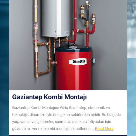
Gaziantep Kombi Montajı
Gaziantep Kombi Montajına Giriş Gaziantep, ekonomik ve
teknolojik dinamizmiyle öne çıkan şehirlerden biridir. Bu bölgede
yaşayanlar ve işletmeler, ısınma ve sıcak su ihtiyaçları için
Read
güvenilir ve verimli kombi montajı hizmetlerine ...
Read More
More