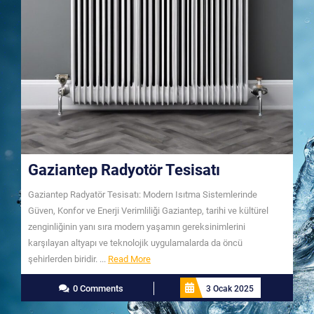
Gaziantep Radyotör Tesisatı
Gaziantep Radyatör Tesisatı: Modern Isıtma Sistemlerinde
Güven, Konfor ve Enerji Verimliliği Gaziantep, tarihi ve kültürel
zenginliğinin yanı sıra modern yaşamın gereksinimlerini
karşılayan altyapı ve teknolojik uygulamalarda da öncü
Read
şehirlerden biridir. ...
Read More
More
0 Comments
3 Ocak 2025