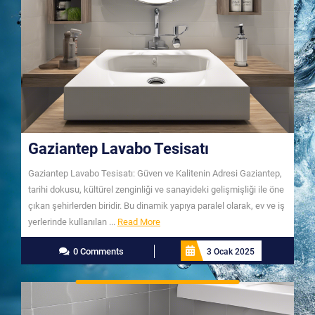
Gaziantep Lavabo Tesisatı
Gaziantep Lavabo Tesisatı: Güven ve Kalitenin Adresi Gaziantep,
tarihi dokusu, kültürel zenginliği ve sanayideki gelişmişliği ile öne
çıkan şehirlerden biridir. Bu dinamik yapıya paralel olarak, ev ve iş
Read
yerlerinde kullanılan ...
Read More
More
0 Comments
3 Ocak 2025