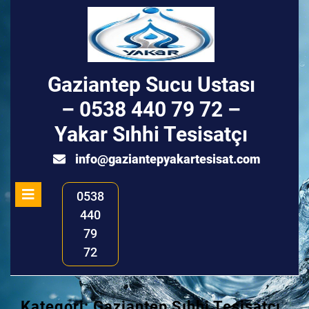
Skip
to
content
Gaziantep Sucu Ustası
– 0538 440 79 72 –
Yakar Sıhhi Tesisatçı
info@ga
info@gaziantepyakartesisat.com
Open
0538
Menu
440
79
72
Kategori:
Gaziantep Sıhhi Tesisatçı