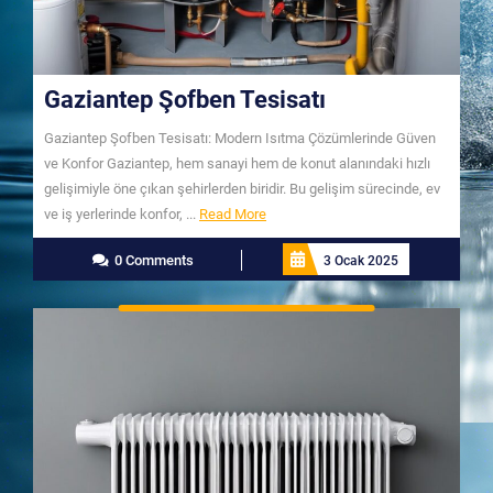
Gaziantep Şofben Tesisatı
Gaziantep Şofben Tesisatı: Modern Isıtma Çözümlerinde Güven
ve Konfor Gaziantep, hem sanayi hem de konut alanındaki hızlı
gelişimiyle öne çıkan şehirlerden biridir. Bu gelişim sürecinde, ev
Read
ve iş yerlerinde konfor, ...
Read More
More
0 Comments
3 Ocak 2025