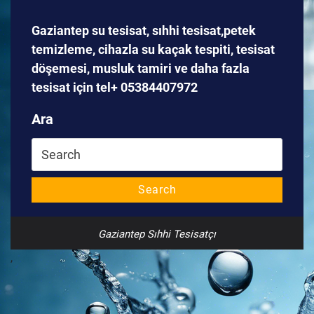
Gaziantep su tesisat, sıhhi tesisat,petek
temizleme, cihazla su kaçak tespiti, tesisat
döşemesi, musluk tamiri ve daha fazla
tesisat için tel+ 05384407972
Ara
Search
for:
Search
Gaziantep Sıhhi Tesisatçı
,