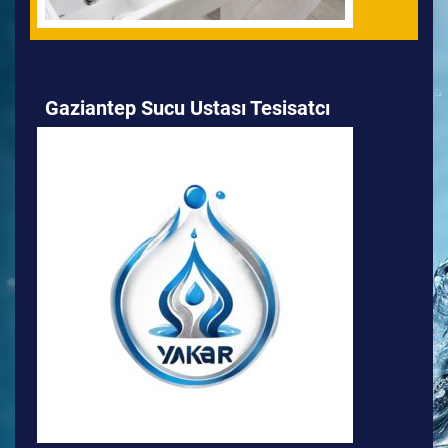
Gaziantep Sucu Ustası Tesisatcı