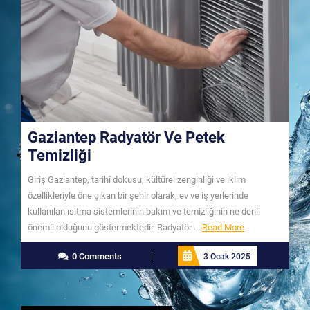
Gaziantep Radyatör Ve Petek
Temizliği
Giriş Gaziantep, tarihî dokusu, kültürel zenginliği ve iklim
özellikleriyle öne çıkan bir şehir olarak, ev ve iş yerlerinde
kullanılan ısıtma sistemlerinin bakım ve temizliğinin ne denli
Read
önemli olduğunu göstermektedir. Radyatör ...
Read More
More
0 Comments
3 Ocak 2025