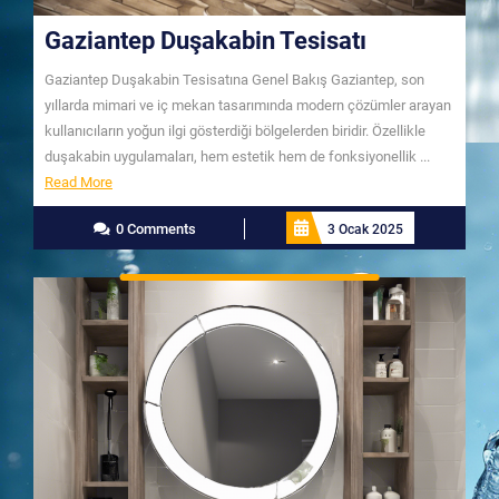
Gaziantep Duşakabin Tesisatı
Gaziantep Duşakabin Tesisatına Genel Bakış Gaziantep, son
yıllarda mimari ve iç mekan tasarımında modern çözümler arayan
kullanıcıların yoğun ilgi gösterdiği bölgelerden biridir. Özellikle
duşakabin uygulamaları, hem estetik hem de fonksiyonellik ...
Read
Read More
More
0 Comments
3 Ocak 2025