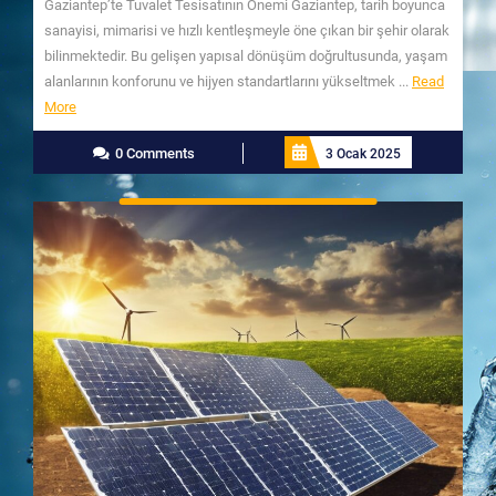
Gaziantep’te Tuvalet Tesisatının Önemi Gaziantep, tarih boyunca
sanayisi, mimarisi ve hızlı kentleşmeyle öne çıkan bir şehir olarak
bilinmektedir. Bu gelişen yapısal dönüşüm doğrultusunda, yaşam
alanlarının konforunu ve hijyen standartlarını yükseltmek ...
Read
Read
More
More
0 Comments
3 Ocak 2025