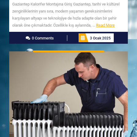
Gaziantep Kalorifer Montajına Giriş Gaziantep, tarihi ve kültürel
zenginliklerinin yanı sıra, modern yaşamın gereksinimlerini
karşılayan altyapı ve teknolojiye de hızla adapte olan bir şehir
Read
olarak öne çıkmaktadır. Özellikle kış aylarında, ...
Read More
More
0 Comments
3 Ocak 2025