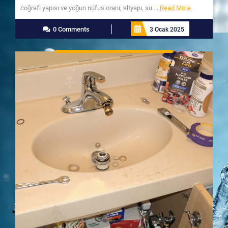
Read
coğrafi yapısı ve yoğun nüfus oranı; altyapı, su ...
Read More
More
0 Comments
3 Ocak 2025