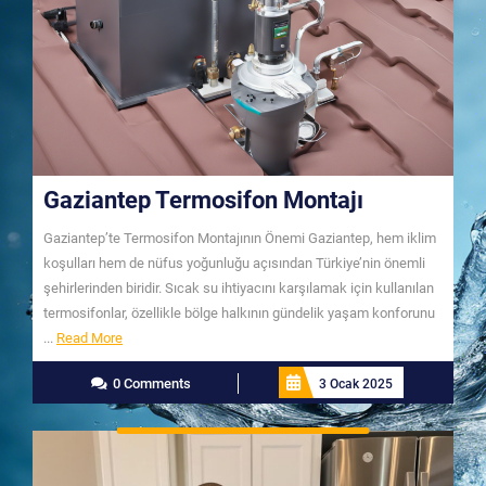
Gaziantep Termosifon Montajı
Gaziantep’te Termosifon Montajının Önemi Gaziantep, hem iklim
koşulları hem de nüfus yoğunluğu açısından Türkiye’nin önemli
şehirlerinden biridir. Sıcak su ihtiyacını karşılamak için kullanılan
termosifonlar, özellikle bölge halkının gündelik yaşam konforunu
Read
...
Read More
More
0 Comments
3 Ocak 2025