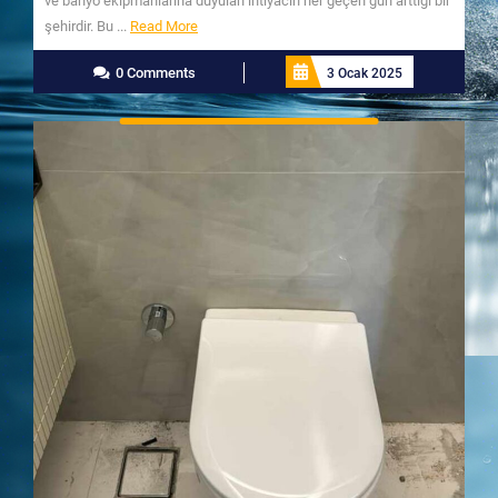
ve banyo ekipmanlarına duyulan ihtiyacın her geçen gün arttığı bir
Read
şehirdir. Bu ...
Read More
More
0 Comments
3 Ocak 2025