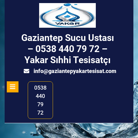
Skip
to
content
Gaziantep Sucu Ustası
– 0538 440 79 72 –
Yakar Sıhhi Tesisatçı
info@ga
info@gaziantepyakartesisat.com
Open
0538
Menu
440
79
72