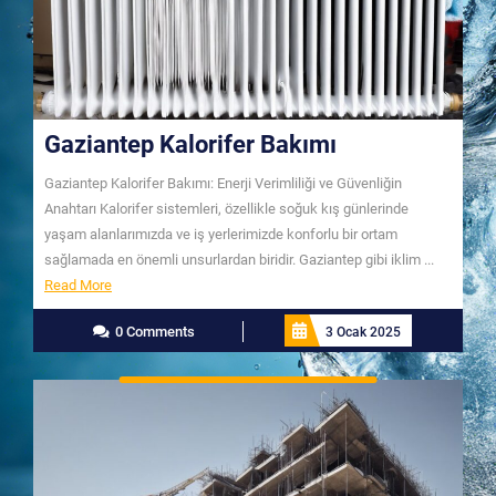
Gaziantep Kalorifer Bakımı
Gaziantep Kalorifer Bakımı: Enerji Verimliliği ve Güvenliğin
Anahtarı Kalorifer sistemleri, özellikle soğuk kış günlerinde
yaşam alanlarımızda ve iş yerlerimizde konforlu bir ortam
sağlamada en önemli unsurlardan biridir. Gaziantep gibi iklim ...
Read
Read More
More
0 Comments
3 Ocak 2025