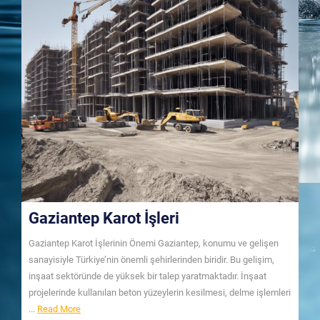
Gaziantep Karot İşleri
Gaziantep Karot İşlerinin Önemi Gaziantep, konumu ve gelişen
sanayisiyle Türkiye’nin önemli şehirlerinden biridir. Bu gelişim,
inşaat sektöründe de yüksek bir talep yaratmaktadır. İnşaat
projelerinde kullanılan beton yüzeylerin kesilmesi, delme işlemleri
Read
...
Read More