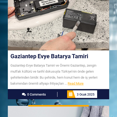
Gaziantep Evye Batarya Tamiri
Gaziantep Evye Batarya Tamiri ve Önemi Gaziantep, zengin
mutfak kültürü ve tarihî dokusuyla Türkiye’nin önde gelen
şehirlerinden biridir. Bu şehirde, hem konut hem de iş yerleri
Read
bakımından önemli altyapı ihtiyaçları ...
Read More
More
0 Comments
3 Ocak 2025