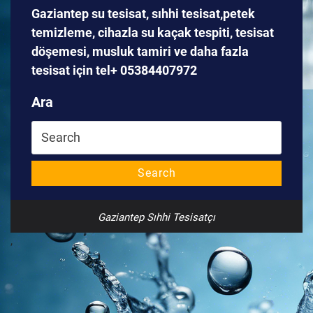
Gaziantep su tesisat, sıhhi tesisat,petek
temizleme, cihazla su kaçak tespiti, tesisat
döşemesi, musluk tamiri ve daha fazla
tesisat için tel+ 05384407972
Ara
Search
for:
Search
Gaziantep Sıhhi Tesisatçı
,