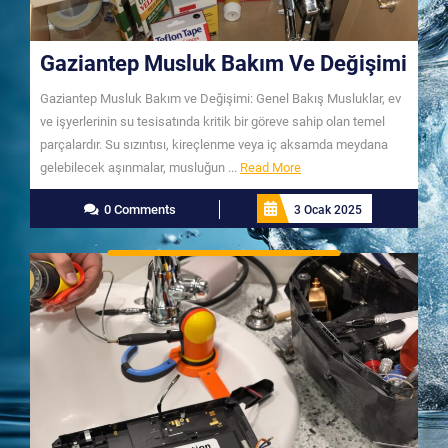
Gaziantep Musluk Bakım Ve Değişimi
Gaziantep Musluk Bakım ve Değişimi: Genel Bakış Musluklar, ev
ve işyerlerinin su tesisatında kritik bir göreve sahip olan temel
parçalardır. Su sızıntısı, kireçlenme veya iç aksamda meydana
Read
gelebilecek aşınmalar, musluğun ...
Read More
More
0 Comments
3 Ocak 2025