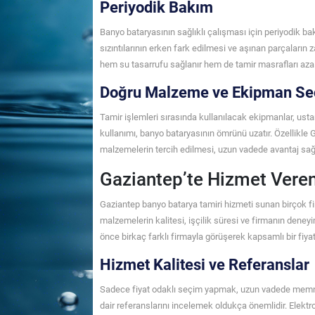
Periyodik Bakım
Banyo bataryasının sağlıklı çalışması için periyodik ba
sızıntılarının erken fark edilmesi ve aşınan parçaların
hem su tasarrufu sağlanır hem de tamir masrafları azalı
Doğru Malzeme ve Ekipman Se
Tamir işlemleri sırasında kullanılacak ekipmanlar, ustanın
kullanımı, banyo bataryasının ömrünü uzatır. Özellikle
malzemelerin tercih edilmesi, uzun vadede avantaj sağl
Gaziantep’te Hizmet Veren
Gaziantep banyo batarya tamiri hizmeti sunan birçok firma
malzemelerin kalitesi, işçilik süresi ve firmanın deneyi
önce birkaç farklı firmayla görüşerek kapsamlı bir fiyat 
Hizmet Kalitesi ve Referanslar
Sadece fiyat odaklı seçim yapmak, uzun vadede memnuni
dair referanslarını incelemek oldukça önemlidir. Elektr