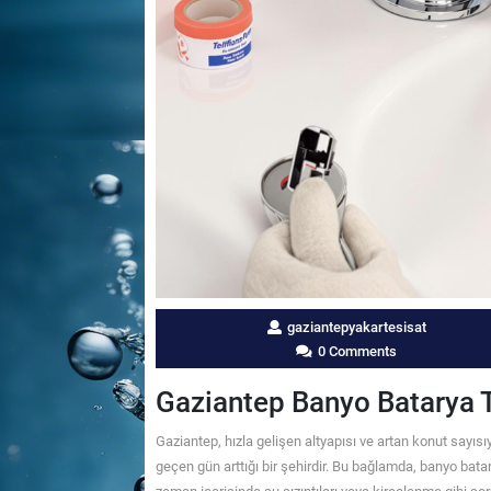
gaziantepyakartesisat
0 Comments
Gaziantep Banyo Batarya T
Gaziantep, hızla gelişen altyapısı ve artan konut sayısı
geçen gün arttığı bir şehirdir. Bu bağlamda, banyo bata