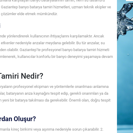
runlarla karşılaşan banyo bataryalarının tamiri, hem su tasarrufu
Gaziantep banyo batarya tamiri hizmetleri, uzman teknik ekipler ve
ürlü çözümler elde etmek mümkündür.
i
de yönlendirerek kullanıcının ihtiyaçlarını karşılamaktır. Ancak
 etkenler nedeniyle arızalar meydana gelebilir. Bu tür arızalar, su
n olabilir. Gaziantep’te profesyonel banyo batarya tamiri hizmeti
özümlenerek, kullanıcılar konforlu bir banyo deneyimi yaşamaya devam
amiri Nedir?
aryaların profesyonel ekipman ve yöntemlerle onarılması anlamına
, bataryanın arıza kaynağını tespit edip, gerekli onarımları ya da
yeni bir batarya takılması da gerekebilir. Önemli olan, doğru tespit
rdan Oluşur?
manla kireç birikimi veya aşınma nedeniyle sorun çıkarabilir. 2.