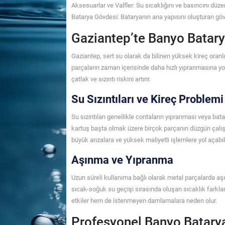
Aksesuarlar ve Valfler: Su sıcaklığını ve basıncını düzenl
Batarya Gövdesi: Bataryanın ana yapısını oluşturan gövde
Gaziantep’te Banyo Batary
Gaziantep, sert su olarak da bilinen yüksek kireç oranl
parçaların zaman içerisinde daha hızlı yıpranmasına yo
çatlak ve sızıntı riskini artırır.
Su Sızıntıları ve Kireç Problemi
Su sızıntıları genellikle contaların yıpranması veya ba
kartuş başta olmak üzere birçok parçanın düzgün çalış
büyük arızalara ve yüksek maliyetli işlemlere yol açabili
Aşınma ve Yıpranma
Uzun süreli kullanıma bağlı olarak metal parçalarda aşı
sıcak-soğuk su geçişi sırasında oluşan sıcaklık farklar
etkiler hem de istenmeyen damlamalara neden olur.
Profesyonel Banyo Batarya 