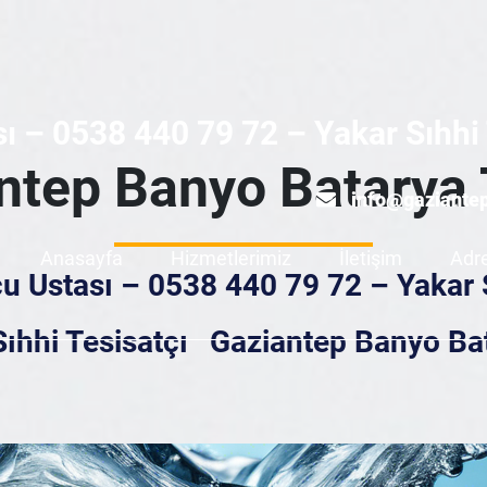
ı – 0538 440 79 72 – Yakar Sıhhi 
ntep Banyo Batarya 
info@gaziante
Anasayfa
Hizmetlerimiz
İletişim
Adr
u Ustası – 0538 440 79 72 – Yakar S
ıhhi Tesisatçı
Gaziantep Banyo Bat