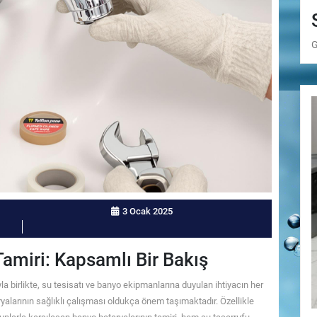
G
3 Ocak 2025
amiri: Kapsamlı Bir Bakış
yla birlikte, su tesisatı ve banyo ekipmanlarına duyulan ihtiyacın her
ryalarının sağlıklı çalışması oldukça önem taşımaktadır. Özellikle