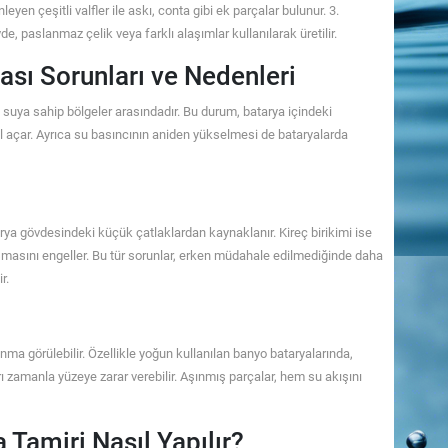
eyen çeşitli valfler ile askı, conta gibi ek parçalar bulunur. 3.
, paslanmaz çelik veya farklı alaşımlar kullanılarak üretilir.
ası Sorunları ve Nedenleri
ı suya sahip bölgeler arasındadır. Bu durum, batarya içindeki
l açar. Ayrıca su basıncının aniden yükselmesi de bataryalarda
tarya gövdesindeki küçük çatlaklardan kaynaklanır. Kireç birikimi ise
masını engeller. Bu tür sorunlar, erken müdahale edilmediğinde daha
r.
nma görülebilir. Özellikle yoğun kullanılan banyo bataryalarında,
ı zamanla yüzeye zarar verebilir. Aşınmış parçalar, hem su akışını
Tamiri Nasıl Yapılır?