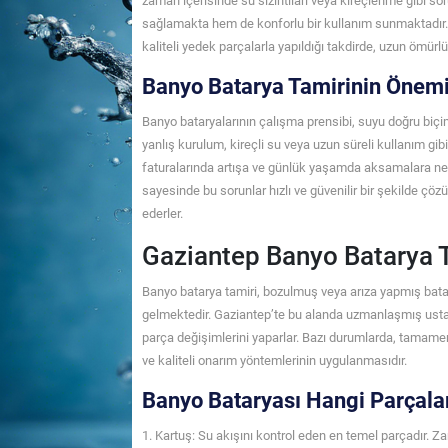
zaman içerisinde su sızıntıları veya kireçlenme gibi so
sağlamakta hem de konforlu bir kullanım sunmaktadır. 
kaliteli yedek parçalarla yapıldığı takdirde, uzun öm
Banyo Batarya Tamirinin Önem
Banyo bataryalarının çalışma prensibi, suyu doğru biçim
yanlış kurulum, kireçli su veya uzun süreli kullanım gibi
faturalarında artışa ve günlük yaşamda aksamalara nede
sayesinde bu sorunlar hızlı ve güvenilir bir şekilde ç
ederler.
Gaziantep Banyo Batarya T
Banyo batarya tamiri, bozulmuş veya arıza yapmış bat
gelmektedir. Gaziantep’te bu alanda uzmanlaşmış ustalar
parça değişimlerini yaparlar. Bazı durumlarda, tamamen 
ve kaliteli onarım yöntemlerinin uygulanmasıdır.
Banyo Bataryası Hangi Parçala
1. Kartuş: Su akışını kontrol eden en temel parçadır. Za