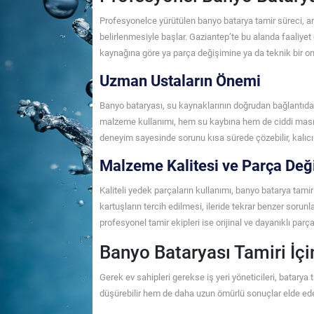
Profesyonelce yürütülen banyo batarya tamir süreci, a
belirlenmesiyle başlar. Gaziantep’te bu alanda faaliyet
kaynağına göre ya parça değişimine ya da teknik bir on
Uzman Ustaların Önemi
Banyo bataryası, su kaynaklarının doğrudan bağlantıda o
malzeme kullanımı, hem su kaybına hem de ciddi masrafl
deneyim sayesinde sorunu kısa sürede çözebilir, kalıcı 
Malzeme Kalitesi ve Parça Değ
Kaliteli yedek parçaların kullanımı, banyo batarya tamir
kartuşların tercih edilmesi, ileride tekrar benzer sorunla
profesyonel tamir ekipleri ise orijinal ve dayanıklı par
Banyo Bataryası Tamiri İçi
Gerek ev sahipleri gerekse iş yeri yöneticileri, batary
düşürebilir hem de daha uzun ömürlü sonuçlar elde edeb