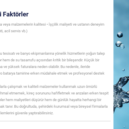
i Faktörler
ça veya malzemelerin kalitesi • İşçilik maliyeti ve ustanın deneyim
, acil servis vb.)
su tesisatı ve banyo ekipmanlarına yönelik hizmetlerin yoğun talep
r hem de su tasarrufu açısından kritik bir bileşendir. Küçük bir
 ve yüksek faturalara neden olabilir. Bu nedenle, ileride
yo batarya tamirine erken müdahale etmek ve profesyonel destek
larla çalışmak ve kaliteli malzemeler kullanmak uzun ömürlü
 ihmal etmemek, kireç sorununu hafifletmek ve arızaları erken tespit
er hem maliyetleri düşürür hem de günlük hayatta herhangi bir
 tanır. Bu doğrultuda, şehirdeki kurumsal veya bireysel firmalarla
emlerini güvenle yaptırabilirsiniz.