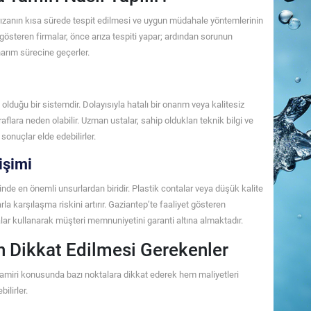
rızanın kısa sürede tespit edilmesi ve uygun müdahale yöntemlerinin
 gösteren firmalar, önce arıza tespiti yapar; ardından sorunun
arım sürecine geçerler.
lduğu bir sistemdir. Dolayısıyla hatalı bir onarım veya kalitesiz
ara neden olabilir. Uzman ustalar, sahip oldukları teknik bilgi ve
sonuçlar elde edebilirler.
işimi
inde en önemli unsurlardan biridir. Plastik contalar veya düşük kalite
rla karşılaşma riskini artırır. Gaziantep’te faaliyet gösteren
çalar kullanarak müşteri memnuniyetini garanti altına almaktadır.
n Dikkat Edilmesi Gerekenler
a tamiri konusunda bazı noktalara dikkat ederek hem maliyetleri
ilirler.