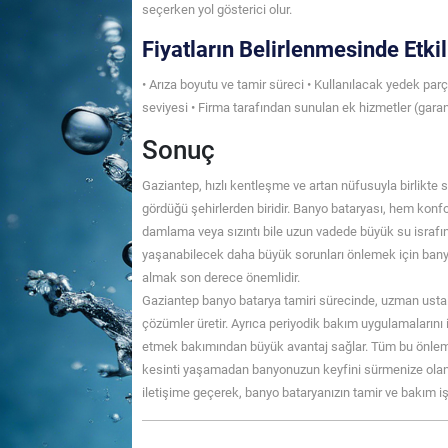
seçerken yol gösterici olur.
Fiyatların Belirlenmesinde Etkil
• Arıza boyutu ve tamir süreci • Kullanılacak yedek par
seviyesi • Firma tarafından sunulan ek hizmetler (garanti
Sonuç
Gaziantep, hızlı kentleşme ve artan nüfusuyla birlikte 
gördüğü şehirlerden biridir. Banyo bataryası, hem konfo
damlama veya sızıntı bile uzun vadede büyük su israfına
yaşanabilecek daha büyük sorunları önlemek için ban
almak son derece önemlidir.
Gaziantep banyo batarya tamiri sürecinde, uzman usta
çözümler üretir. Ayrıca periyodik bakım uygulamalarını
etmek bakımından büyük avantaj sağlar. Tüm bu önleml
kesinti yaşamadan banyonuzun keyfini sürmenize olanak
iletişime geçerek, banyo bataryanızın tamir ve bakım işl