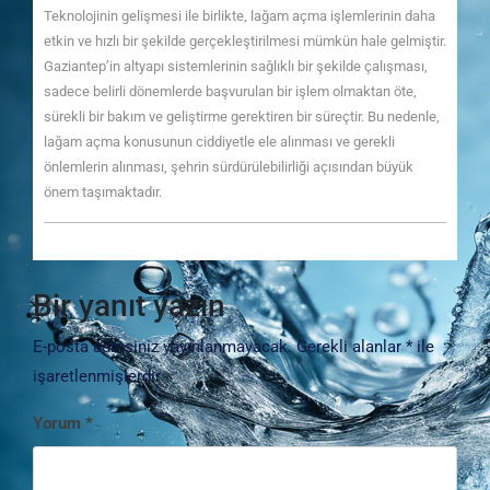
Teknolojinin gelişmesi ile birlikte, lağam açma işlemlerinin daha
etkin ve hızlı bir şekilde gerçekleştirilmesi mümkün hale gelmiştir.
Gaziantep’in altyapı sistemlerinin sağlıklı bir şekilde çalışması,
sadece belirli dönemlerde başvurulan bir işlem olmaktan öte,
sürekli bir bakım ve geliştirme gerektiren bir süreçtir. Bu nedenle,
lağam açma konusunun ciddiyetle ele alınması ve gerekli
önlemlerin alınması, şehrin sürdürülebilirliği açısından büyük
önem taşımaktadır.
Bir yanıt yazın
E-posta adresiniz yayınlanmayacak.
Gerekli alanlar
*
ile
işaretlenmişlerdir
Yorum
*