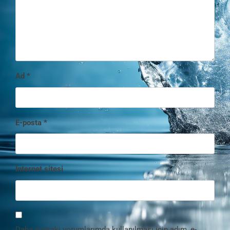
Ad
*
E-posta
*
İnternet sitesi
Daha sonraki yorumlarımda kullanılması için adım, e-