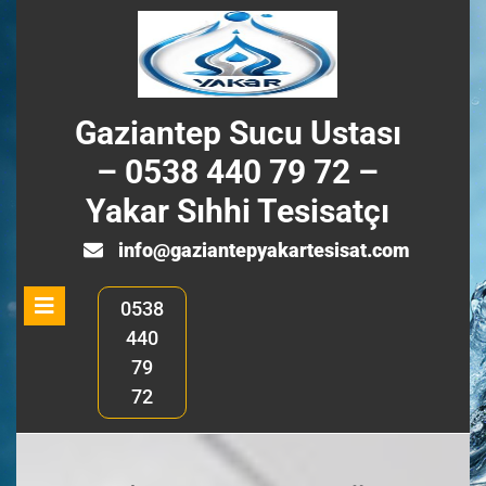
Skip
to
content
Gaziantep Sucu Ustası
– 0538 440 79 72 –
Yakar Sıhhi Tesisatçı
info@ga
info@gaziantepyakartesisat.com
Open
0538
Menu
440
79
72