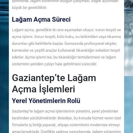
şehirlerde, lağam sisteminin düzgün çalışması, sağlık açısından
büyük bir gerekliliktir.
Lağam Açma Süreci
Lağam açma, genellikle iki ana aşamadan oluşur: sorun tespiti ve
açma işlemi. Sorun tespiti, kötü koku, su birikintileri veya tıkanma
durumları gibi belirtilerle başlar. Sonrasında profesyonel ekipler,
kameralar ve çeşitli araçlar kullanarak tıkanıklığın sebebini tespit
ederler. Açma işlemi ise, bu tıkanıklığın temizlenmesi ve lağam
sisteminin yeniden çalışır hale getirilmesi sürecidir.
Gaziantep’te Lağam
Açma İşlemleri
Yerel Yönetimlerin Rolü
Gaziantep’te lağam açma işlemlerinin yönetimi, yerel yönetimler
tarafından yürütülmektedir. Belediye, bu konuda hizmet veren özel
firmalarla iş birliği yaparak, altyapı sistemlerini modernize etmeyi
amaçlamaktadır. Özellikle yağmur sezonlarında, lağam sisteminin