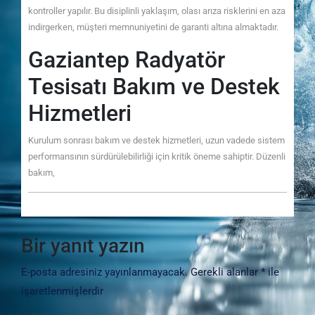
kontroller yapılır. Bu disiplinli yaklaşım, olası arıza risklerini en aza
indirgerken, müşteri memnuniyetini de garanti altına almaktadır.
Gaziantep Radyatör
Tesisatı Bakım ve Destek
Hizmetleri
Kurulum sonrası bakım ve destek hizmetleri, uzun vadede sistem
performansının sürdürülebilirliği için kritik öneme sahiptir. Düzenli
bakım,
Bir yanıt yazın
E-posta adresiniz yayınlanmayacak.
Gerekli alanlar
*
ile
işaretlenmişlerdir