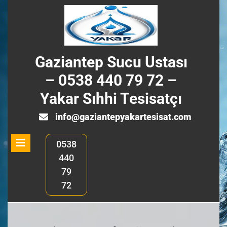
Skip
to
content
Gaziantep Sucu Ustası
– 0538 440 79 72 –
Yakar Sıhhi Tesisatçı
info@ga
info@gaziantepyakartesisat.com
Open
0538
Menu
440
79
72