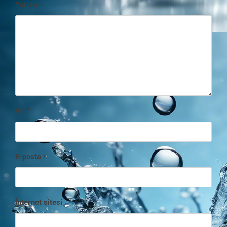
Yorum
*
Ad
*
E-posta
*
İnternet sitesi