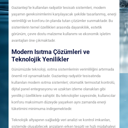
Gaziantep’te kullanılan radyatör tesisatı sistemleri, modern
yaşamın gereksinimlerini karşılayacak şekilde tasarlanmış, enerji
verimliliği ve konforu ön planda tutan çözümler sunmaktadır. Bu
sistemlerin temel özellikleri arasında dayanıklılık, estetik
görünüm, çevre dostu malzeme kullanımı ve ekonomik işletim
avantajları öne çıkmaktadır.
Modern Isıtma Çözümleri ve
Teknolojik Yenilikler
Günümüzde teknoloji, ısıtma sistemlerinin verimliliğini artırmada
önemli rol oynamaktadır. Gaziantep radyatör tesisatında
kullanılan modern ısıtma sistemleri; otomatik termostat kontrolü,
dijital panel entegrasyonu ve uzaktan izleme olanakları gibi
yenilikçi özelliklere sahiptir. Bu teknolojiler sayesinde, kullanıcılar
konforu maksimum düzeyde yaşarken aynı zamanda enerji
tüketimini minimuma indirgemektedir.
Teknolojik altyapının sağladığı veri analizi ve kontrol imkanları,
sistemde oluşabilecek arızaların erken tespiti ve hızlı müdahaleyi