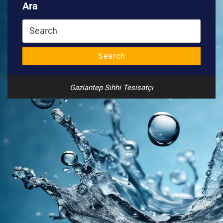
Ara
Search
for:
Search
Gaziantep Sıhhi Tesisatçı
,