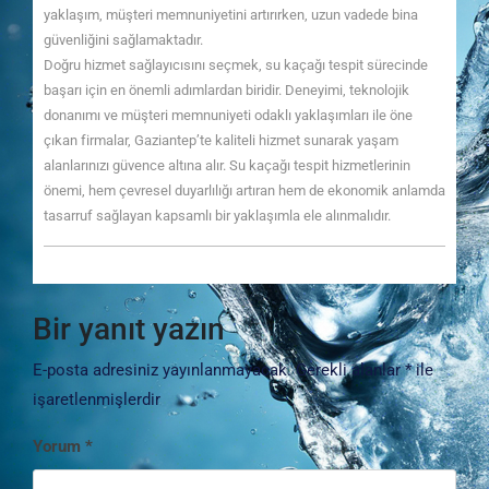
yaklaşım, müşteri memnuniyetini artırırken, uzun vadede bina
güvenliğini sağlamaktadır.
Doğru hizmet sağlayıcısını seçmek, su kaçağı tespit sürecinde
başarı için en önemli adımlardan biridir. Deneyimi, teknolojik
donanımı ve müşteri memnuniyeti odaklı yaklaşımları ile öne
çıkan firmalar, Gaziantep’te kaliteli hizmet sunarak yaşam
alanlarınızı güvence altına alır. Su kaçağı tespit hizmetlerinin
önemi, hem çevresel duyarlılığı artıran hem de ekonomik anlamda
tasarruf sağlayan kapsamlı bir yaklaşımla ele alınmalıdır.
Bir yanıt yazın
E-posta adresiniz yayınlanmayacak.
Gerekli alanlar
*
ile
işaretlenmişlerdir
Yorum
*