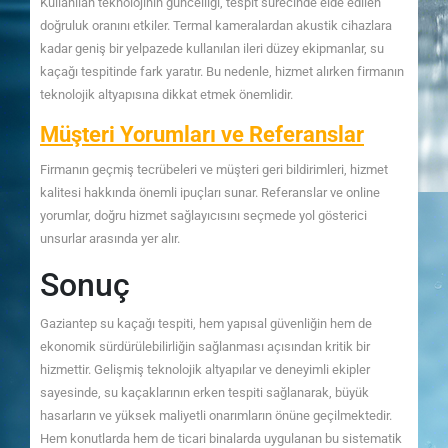
Kullanılan teknolojinin güncelliği, tespit sürecinde elde edilen
doğruluk oranını etkiler. Termal kameralardan akustik cihazlara
kadar geniş bir yelpazede kullanılan ileri düzey ekipmanlar, su
kaçağı tespitinde fark yaratır. Bu nedenle, hizmet alırken firmanın
teknolojik altyapısına dikkat etmek önemlidir.
Müşteri Yorumları ve Referanslar
Firmanın geçmiş tecrübeleri ve müşteri geri bildirimleri, hizmet
kalitesi hakkında önemli ipuçları sunar. Referanslar ve online
yorumlar, doğru hizmet sağlayıcısını seçmede yol gösterici
unsurlar arasında yer alır.
Sonuç
Gaziantep su kaçağı tespiti, hem yapısal güvenliğin hem de
ekonomik sürdürülebilirliğin sağlanması açısından kritik bir
hizmettir. Gelişmiş teknolojik altyapılar ve deneyimli ekipler
sayesinde, su kaçaklarının erken tespiti sağlanarak, büyük
hasarların ve yüksek maliyetli onarımların önüne geçilmektedir.
Hem konutlarda hem de ticari binalarda uygulanan bu sistematik