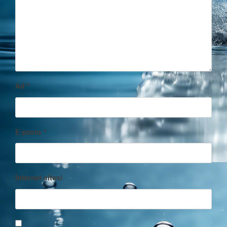
Ad
*
E-posta
*
İnternet sitesi