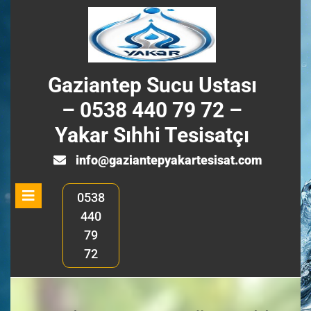
Skip
to
content
Gaziantep Sucu Ustası
– 0538 440 79 72 –
Yakar Sıhhi Tesisatçı
info@ga
info@gaziantepyakartesisat.com
Open
0538
Menu
440
79
72