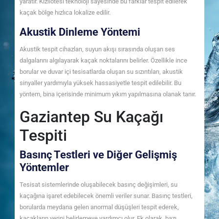
yaratır. Kızılötesi teknoloji sayesinde bu farklar tespit edilerek
kaçak bölge hızlıca lokalize edilir.
Akustik Dinleme Yöntemi
Akustik tespit cihazları, suyun akışı sırasında oluşan ses
dalgalarını algılayarak kaçak noktalarını belirler. Özellikle ince
borular ve duvar içi tesisatlarda oluşan su sızıntıları, akustik
sinyaller yardımıyla yüksek hassasiyetle tespit edilebilir. Bu
yöntem, bina içerisinde minimum yıkım yapılmasına olanak tanır.
Gaziantep Su Kaçağı
Tespiti
Basınç Testleri ve Diğer Gelişmiş
Yöntemler
Tesisat sistemlerinde oluşabilecek basınç değişimleri, su
kaçağına işaret edebilecek önemli veriler sunar. Basınç testleri,
borularda meydana gelen anormal düşüşleri tespit ederek,
kaçakların yerini belirlemeye yardımcı olur. Ek olarak, bazı