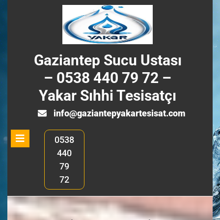
Skip
to
content
Gaziantep Sucu Ustası
– 0538 440 79 72 –
Yakar Sıhhi Tesisatçı
info@ga
info@gaziantepyakartesisat.com
Open
0538
Menu
440
79
72