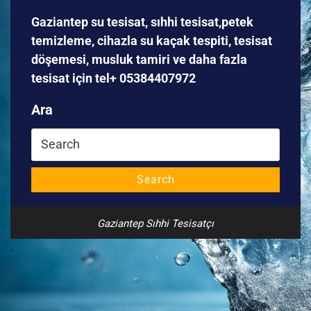
Gaziantep su tesisat, sıhhi tesisat,petek
temizleme, cihazla su kaçak tespiti, tesisat
döşemesi, musluk tamiri ve daha fazla
tesisat için tel+ 05384407972
Ara
Search
for:
Search
Gaziantep Sıhhi Tesisatçı
,