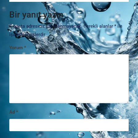
Bir yanıt yazın
E-posta adresiniz yayınlanmayacak.
Gerekli alanlar
*
ile
işaretlenmişlerdir
Yorum
*
Ad
*