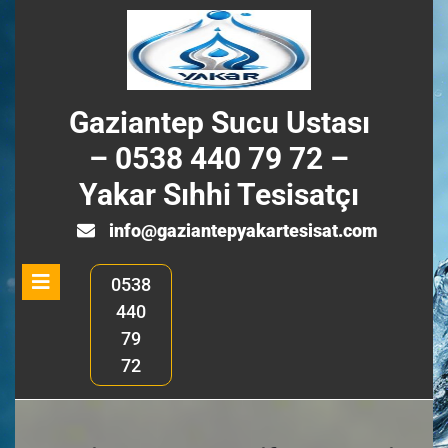
Skip
to
content
Gaziantep Sucu Ustası
– 0538 440 79 72 –
Yakar Sıhhi Tesisatçı
info@ga
info@gaziantepyakartesisat.com
Open
0538
Menu
440
79
72