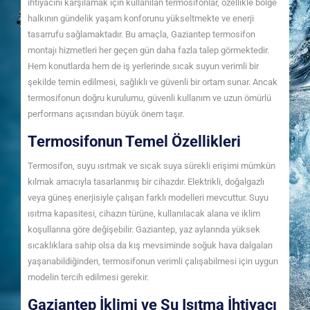
ihtiyacını karşılamak için kullanılan termosifonlar, özellikle bölge
halkının gündelik yaşam konforunu yükseltmekte ve enerji
tasarrufu sağlamaktadır. Bu amaçla, Gaziantep termosifon
montajı hizmetleri her geçen gün daha fazla talep görmektedir.
Hem konutlarda hem de iş yerlerinde sıcak suyun verimli bir
şekilde temin edilmesi, sağlıklı ve güvenli bir ortam sunar. Ancak
termosifonun doğru kurulumu, güvenli kullanım ve uzun ömürlü
performans açısından büyük önem taşır.
Termosifonun Temel Özellikleri
Termosifon, suyu ısıtmak ve sıcak suya sürekli erişimi mümkün
kılmak amacıyla tasarlanmış bir cihazdır. Elektrikli, doğalgazlı
veya güneş enerjisiyle çalışan farklı modelleri mevcuttur. Suyu
ısıtma kapasitesi, cihazın türüne, kullanılacak alana ve iklim
koşullarına göre değişebilir. Gaziantep, yaz aylarında yüksek
sıcaklıklara sahip olsa da kış mevsiminde soğuk hava dalgaları
yaşanabildiğinden, termosifonun verimli çalışabilmesi için uygun
modelin tercih edilmesi gerekir.
Gaziantep İklimi ve Su Isıtma İhtiyacı