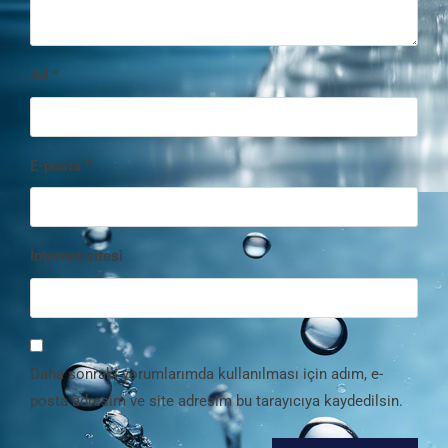
Ad
*
E-posta
*
İnternet sitesi
Daha sonraki yorumlarımda kullanılması için adım, e-
posta adresim ve site adresim bu tarayıcıya kaydedilsin.