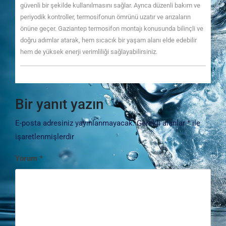
güvenli bir şekilde kullanılmasını sağlar. Ayrıca düzenli bakım ve
periyodik kontroller, termosifonun ömrünü uzatır ve arızaların
önüne geçer. Gaziantep termosifon montajı konusunda bilinçli ve
doğru adımlar atarak, hem sıcacık bir yaşam alanı elde edebilir
hem de yüksek enerji verimliliği sağlayabilirsiniz.
Bir yanıt yazın
E-posta adresiniz yayınlanmayacak.
Gerekli alanlar
*
ile
işaretlenmişlerdir
Yorum
*