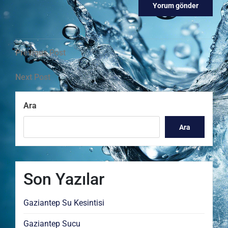
Yazı
Previous
Previous Post
Post
gezinmesi
Next
Next Post
Post
Ara
Ara
Son Yazılar
Gaziantep Su Kesintisi
Gaziantep Sucu