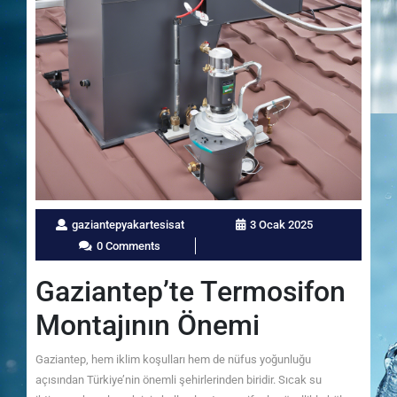
gaziantepyakartesisat
3 Ocak 2025
0 Comments
Gaziantep’te Termosifon
Montajının Önemi
Gaziantep, hem iklim koşulları hem de nüfus yoğunluğu
açısından Türkiye’nin önemli şehirlerinden biridir. Sıcak su