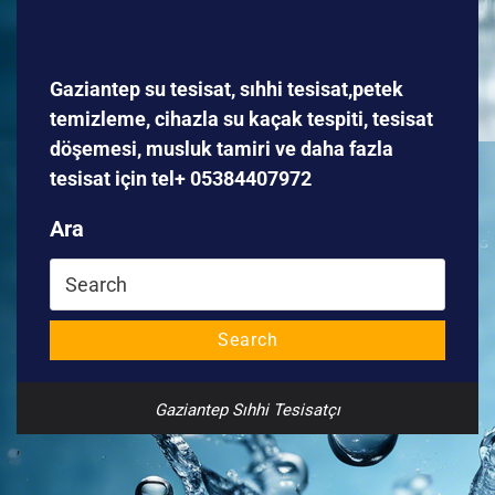
Gaziantep su tesisat, sıhhi tesisat,petek
temizleme, cihazla su kaçak tespiti, tesisat
döşemesi, musluk tamiri ve daha fazla
tesisat için tel+ 05384407972
Ara
Search
for:
Search
Gaziantep Sıhhi Tesisatçı
,