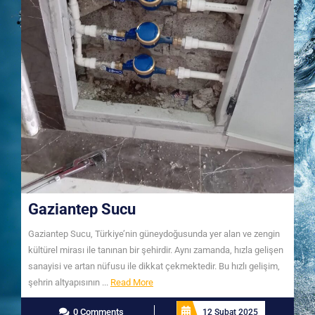
Gaziantep Sucu
Gaziantep Sucu, Türkiye’nin güneydoğusunda yer alan ve zengin
kültürel mirası ile tanınan bir şehirdir. Aynı zamanda, hızla gelişen
sanayisi ve artan nüfusu ile dikkat çekmektedir. Bu hızlı gelişim,
Read
şehrin altyapısının ...
Read More
More
0 Comments
12 Şubat 2025