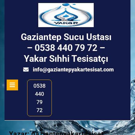
Skip
to
content
Gaziantep Sucu Ustası
– 0538 440 79 72 –
Yakar Sıhhi Tesisatçı
info@ga
info@gaziantepyakartesisat.com
Open
0538
Menu
440
79
72
Yazar:
gaziantepyakartesisat