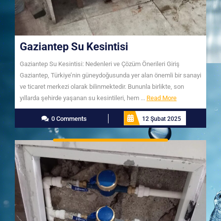
Gaziantep Su Kesintisi
Gaziantep Su Kesintisi: Nedenleri ve Çözüm Önerileri Giriş
Gaziantep, Türkiye’nin güneydoğusunda yer alan önemli bir sanayi
ve ticaret merkezi olarak bilinmektedir. Bununla birlikte, son
Read
yıllarda şehirde yaşanan su kesintileri, hem ...
Read More
More
0 Comments
12 Şubat 2025