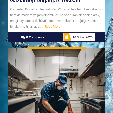
Gaziantep Doğalgaz Tesisatı
Gaziantep Doğalgaz Tesisatı Nedir? Gaziantep, hem tarihi dokusu
hem de modern yaşam dinamikleri ile öne çıkan bir şehir olarak,
enerji altyapısına da büyük önem vermektedir. Doğalgaz tesisatı,
Read
binaların ısıtma, sıcak ...
Read More
More
0 Comments
10 Şubat 2025