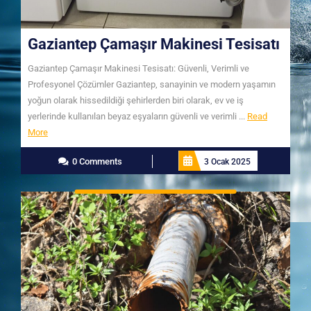
Gaziantep Çamaşır Makinesi Tesisatı
Gaziantep Çamaşır Makinesi Tesisatı: Güvenli, Verimli ve
Profesyonel Çözümler Gaziantep, sanayinin ve modern yaşamın
yoğun olarak hissedildiği şehirlerden biri olarak, ev ve iş
yerlerinde kullanılan beyaz eşyaların güvenli ve verimli ...
Read
Read
More
More
0 Comments
3 Ocak 2025